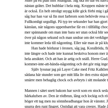
Sitter på ett plan mot Shanghai. Jag ska bo där ett halvår 
nästan gråter. Det bubblar i hela mig. Kroppen måste tr
är också. En helt otroligt snygg kille gick förbi mig i 
såg hur han var så fin mot farbrorn som behövde resa s
Fullkomligt urgulligt. På typ tre sekunder har han gjort e
känslan, när någons uppenbarelse får en i tillfällig ch
mer spännande om man inte bara ser utan också blir sed
över på någon sekund och man undrar om det verkligen
inte kommer leda till någonting. Eller när man är på kl
Han hade hörlurar i öronen, såg jag. Korallröda, f
inte längre och hade inte kunnat beskriva honom mer 
hela ansiktet. Och att han är artig och snäll. Herre Gud. 
kommer-inte-att-hända-någonting och det gör mig ingen
Själv lyssnar jag på Layer Cake med Fritz Kalkbrenn
sådana här stunder som ger mitt lilla liv den extra skj
smärre men behaglig chock och avbryts i sitt molande 
Mannen i sätet snett bakom har sovit som en stock sedan 
hårkalufsen av. Den är rödbrun, lång och lockig och rör
höger ett tag men nu sömnheadbangar hon åt vänster. Jag
snurra den runt fingret. Onödigt att vara creepy. Hade