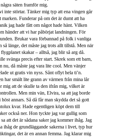
 några säten framför mig.
vi inte störtar. Tänker mig typ att ena vingen går
ot marken. Funderar på om det är dumt att ha
anik jag hade fått om något hade hänt. Vilken
om händer att vi har påbörjat landningen. För
avgrunden. Brukar vara förbannad på folk i vanliga
så länge, det måste jag trots allt tillstå. Men när
flygplanet skakar – alltså, jag blir så arg då.
e svänga precis efter start. Skrek som ett barn,
am nu, då måste jag vara lite cool. Men vänjer
ade ut gratis vin nyss. Sånt oflyt hela ti’n.
den har smält lite grann av värmen från mina lår
mig att de skulle ta den ifrån mig, vilket är
trollen. Men min vän, Elvira, sa att jag borde
i höst annars. Så då får man skydda det så gott
tolux kvar. Hade egentligen köpt dem till
inker också ner. Hon tyckte jag var gullig som
g sa att det är sådana saker jag kommer ihåg. Jag
mma ihåg de grundläggande sakerna i livet, typ hur
ktingar, det är en annan femma. Jag klarar mig