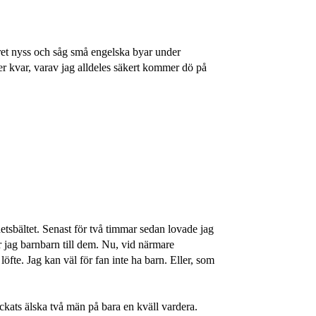
tret nyss och såg små engelska byar under
ter kvar, varav jag alldeles säkert kommer dö på
tsbältet. Senast för två timmar sedan lovade jag
jag barnbarn till dem. Nu, vid närmare
 löfte. Jag kan väl för fan inte ha barn. Eller, som
lyckats älska två män på bara en kväll vardera.