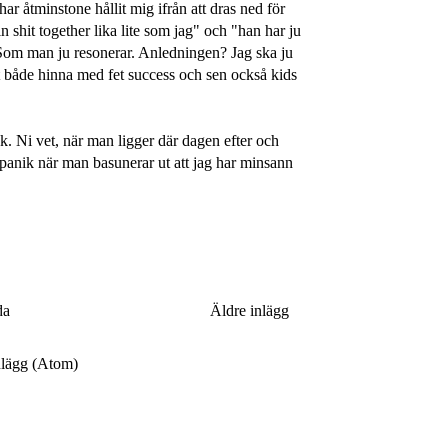
ar åtminstone hållit mig ifrån att dras ned för
in shit together lika lite som jag" och "han har ju
et. Som man ju resonerar. Anledningen? Jag ska ju
att både hinna med fet success och sen också kids
ek. Ni vet, när man ligger där dagen efter och
panik när man basunerar ut att jag har minsann
da
Äldre inlägg
nlägg (Atom)