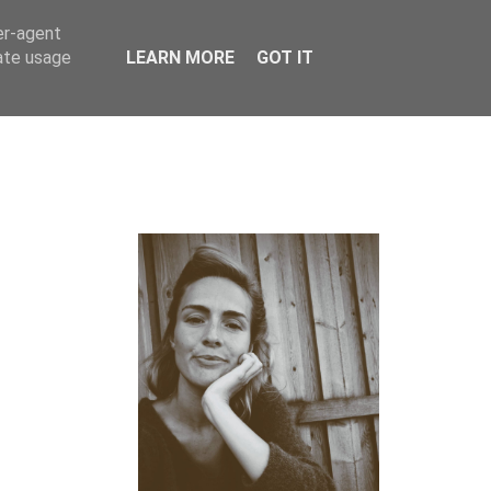
er-agent
rate usage
LEARN MORE
GOT IT