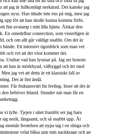
och kan inte låta bli att sitta och flina så jag
o att jag är fullkomligt nerkärad. Det kanske jag
gången nyss. Han tittade inte ens på mig, men jag
ig upp för att han skulle kunna komma förbi.
tt fint avstamp i mitt lilla hjärta. Älskar den
ock. En omedelbar connection, som visserligen är
d, och om allt går väldigt snabbt. Om det är
 hände. Ett intensivt ögonblick som man vet
ubb och vet att det visst kommer det.
ina. Undrar vad han lyssnar på. Jag ser honom
än att han är mörkhyad, välbyggd och ler med
Men jag vet att detta är ett klassiskt fall av
ting. Det är fint ändå.
er. Får fruktansvärt fin feeling. Inser att det är
uts den behöver ibland. Stunder när man får en
tanketugg.
vi lyfte. Tjejen i sätet framför ser jag bara
 sig neråt, långsamt, och så snabbt upp. Åt
 motstår frestelsen att nypa tag i en slinga och
 åtminstone velat blåsa upp min nackkrage och ge