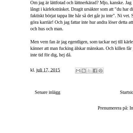
Om jag är lättfotad och lättnerkärad? Mjo, kanske. Jag h
långt i kärleksträsket. Dragit ursäkter som att "du har d
faktiskt börjat tappa lite hår så det går ju inte". Ni v
göra karriär! Och jag fattar inte hur andra löser detta 
och hus och man.
Men vem fan är jag egentligen, som tackar nej till kärl
känner att man fucking älskar mänskan. Och killen får 
inte tid för dig, hej då.
kl.
juli 17, 2015
Senare inlägg
Startsi
Prenumerera på:
I