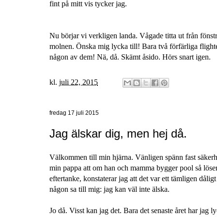
fint på mitt vis tycker jag.
Nu börjar vi verkligen landa. Vågade titta ut från föns
molnen. Önska mig lycka till! Bara två förfärliga fligh
någon av dem! Nä, då. Skämt åsido. Hörs snart igen.
kl.
juli 22, 2015
fredag 17 juli 2015
Jag älskar dig, men hej då.
Välkommen till min hjärna. Vänligen spänn fast säkerhe
min pappa att om han och mamma bygger pool så löser 
eftertanke, konstaterar jag att det var ett tämligen dåligt
någon sa till mig: jag kan väl inte älska.
Jo då. Visst kan jag det. Bara det senaste året har jag 