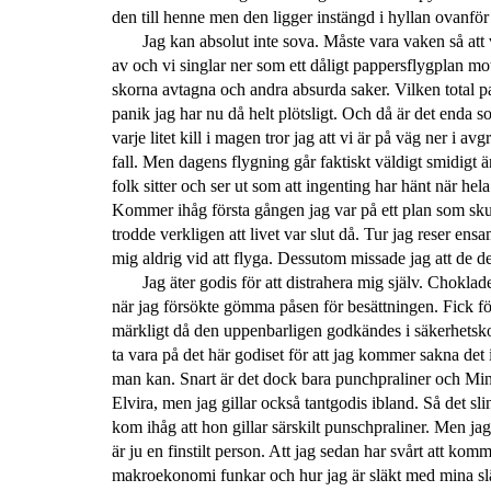
den till henne men den ligger instängd i hyllan ovanför
Jag kan absolut inte sova. Måste vara vaken så att 
av och vi singlar ner som ett dåligt pappersflygplan m
skorna avtagna och andra absurda saker. Vilken total p
panik jag har nu då helt plötsligt. Och då är det enda s
varje litet kill i magen tror jag att vi är på väg ner i 
fall. Men dagens flygning går faktiskt väldigt smidigt än 
folk sitter och ser ut som att ingenting har hänt när hela 
Kommer ihåg första gången jag var på ett plan som skull
trodde verkligen att livet var slut då. Tur jag reser ens
mig aldrig vid att flyga. Dessutom missade jag att de del
Jag äter godis för att distrahera mig själv. Chokla
när jag försökte gömma påsen för besättningen. Fick för 
märkligt då den uppenbarligen godkändes i säkerhetskon
ta vara på det här godiset för att jag kommer sakna det 
man kan. Snart är det dock bara punchpraliner och Min
Elvira, men jag gillar också tantgodis ibland. Så det sl
kom ihåg att hon gillar särskilt punschpraliner. Men ja
är ju en finstilt person. Att jag sedan har svårt att ko
makroekonomi funkar och hur jag är släkt med mina slä