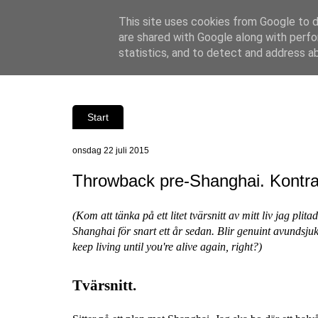
This site uses cookies from Google to de
are shared with Google along with perfo
statistics, and to detect and address a
Start
onsdag 22 juli 2015
Throwback pre-Shanghai. Kontrast
(Kom att tänka på ett litet tvärsnitt av mitt liv jag pli
Shanghai för snart ett år sedan. Blir genuint avundsjuk
keep living until you're alive again, right?)
Tvärsnitt.