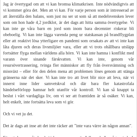
Jag är övertygad om att vi kan bromsa klimatkrisen. Inte nödvändigtvis att
vi kommer göra det. Men att vi kan. För varje person som är intresserad av
att återställa den balans, som just nu ser ut som så att medelsvensken lever
som om hon hade 4,2 jordklot, är det dags att hitta samma övertygelse. Vi
kan inte ge våra barn en jord som inom bara decennier riskerar bli
obeboelig. Vi kan inte lägga varenda peng ur statskassan på brandflygplan
eller att reaktivt lösa ytterligare en pandemi som orsakats av att vi inte kan
låta djuren och deras livsmiljöer vara, eller att vi trots ohållbara utsläpp
fortsätter flyga mellan världens alla hörn. Vi kan inte hamna i konflikt med
varann över sinande färskvatten. Vi kan inte, genom vår
resursövertrassering, tvinga fler människor att fly från översvämning och
missväxt – eller för den delen mena att problemen löses genom att stänga
gränserna när det sker. Vi kan inte tro att livet blir nice att leva, när vi
innerst inne lider samvetskval och där bara fler katastrofala
händelseförlopp hamnar helt utanför vår kontroll. Vi kan så knappt ta
beslut i vårt vardagliga liv, om vi ser att framtiden är så osäker. Vi kan,
helt enkelt, inte fortsätta leva som vi gör.
Och vi vet ju det.
Det är dags att inse att det inte räcker att ”inte vara värre än någon annan”.