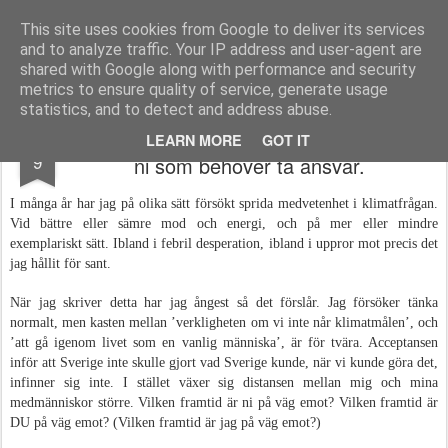
kandochsmal.se
This site uses cookies from Google to deliver its services
and to analyze traffic. Your IP address and user-agent are
Start
shared with Google along with performance and security
metrics to ensure quality of service, generate usage
statistics, and to detect and address abuse.
Det är inte jag som behöver terapi, det är
JUL
LEARN MORE
GOT IT
9
ni som behöver ta ansvar.
I många år har jag på olika sätt försökt sprida medvetenhet i klimatfrågan.
Vid bättre eller sämre mod och energi, och på mer eller mindre
exemplariskt sätt. Ibland i febril desperation, ibland i uppror mot precis det
jag hållit för sant.
När jag skriver detta har jag ångest så det förslår. Jag försöker tänka
normalt, men kasten mellan ’verkligheten om vi inte når klimatmålen’, och
’att gå igenom livet som en vanlig människa’, är för tvära. Acceptansen
inför att Sverige inte skulle gjort vad Sverige kunde, när vi kunde göra det,
infinner sig inte. I stället växer sig distansen mellan mig och mina
medmänniskor större. Vilken framtid är ni på väg emot? Vilken framtid är
DU på väg emot? (Vilken framtid är jag på väg emot?)