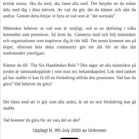
kritisk massa. Ska du med, ska fasen alla med. Det betyder att du måste
dela med dig i dina nätverk. Av vad du gör, det du känner och sånt du
undrar. Genom detta börjar vi byta ut vad som är ”det normala”.
Människor behöver se vad som är möjligt, och se en skiftning i vilka
beteenden som premieras. Så även du. Connecta med och följ människor
och organisationer som inspirerar dig åt rätt håll. Det mesta kommer sen på
köpet, eftersom hela detta community gör sitt allt för att öka din
medvetenhet ytterligare.
Känner du till ’The Six Handshakes Rule’? Den säger att alla människor på
jorden är sammankopplade i som max sex bekantskapsled. Lek med tanken
på hur snabbt vi kan få till en förändring utifrån den premissen. Vad kan du
göra? Vad behöver du göra?
Det bästa med att vi gör som alla andra, är att en stor förändring kan gå
snabbt.
Vad
kommer
du göra för att vara del av det?
Upplagt kl.
9th July 2020
av Unknown