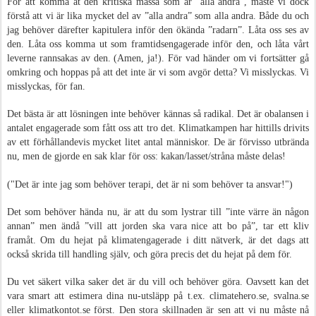
För att komma åt den kritiska massa som är ”alla andra”, måste vi dock
förstå att vi är lika mycket del av ”alla andra” som alla andra. Både du och
jag behöver därefter kapitulera inför den ökända ”radarn”. Låta oss ses av
den. Låta oss komma ut som framtidsengagerade inför den, och låta vårt
leverne rannsakas av den. (Amen, ja!). För vad händer om vi fortsätter gå
omkring och hoppas på att det inte är vi som avgör detta? Vi misslyckas. Vi
misslyckas, för fan.
Det bästa är att lösningen inte behöver kännas så radikal. Det är obalansen i
antalet engagerade som fått oss att tro det. Klimatkampen har hittills drivits
av ett förhållandevis mycket litet antal människor. De är förvisso utbrända
nu, men de gjorde en sak klar för oss: kakan/lasset/stråna måste delas!
("Det är inte jag som behöver terapi, det är ni som behöver ta ansvar!")
Det som behöver hända nu, är att du som lystrar till ”inte värre än någon
annan” men ändå ”vill att jorden ska vara nice att bo på”, tar ett kliv
framåt. Om du hejat på klimatengagerade i ditt nätverk, är det dags att
också skrida till handling själv, och göra precis det du hejat på dem för.
Du vet säkert vilka saker det är du vill och behöver göra. Oavsett kan det
vara smart att estimera dina nu-utsläpp på t.ex. climatehero.se, svalna.se
eller klimatkontot.se först. Den stora skillnaden är sen att vi nu måste nå