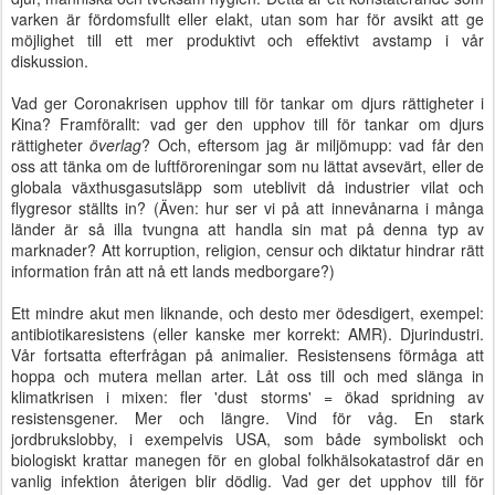
varken är fördomsfullt eller elakt, utan som har för avsikt att ge
möjlighet till ett mer produktivt och effektivt avstamp i vår
diskussion.
Vad ger Coronakrisen upphov till för tankar om djurs rättigheter i
Kina? Framförallt: vad ger den upphov till för tankar om djurs
rättigheter
överlag
? Och, eftersom jag är miljömupp: vad får den
oss att tänka om de luftföroreningar som nu lättat avsevärt, eller de
globala växthusgasutsläpp som uteblivit då industrier vilat och
flygresor ställts in? (Även: hur ser vi på att innevånarna i många
länder är så illa tvungna att handla sin mat på denna typ av
marknader? Att korruption, religion, censur och diktatur hindrar rätt
information från att nå ett lands medborgare?)
Ett mindre akut men liknande, och desto mer ödesdigert, exempel:
antibiotikaresistens (eller kanske mer korrekt: AMR). Djurindustri.
Vår fortsatta efterfrågan på animalier. Resistensens förmåga att
hoppa och mutera mellan arter. Låt oss till och med slänga in
klimatkrisen i mixen: fler 'dust storms' = ökad spridning av
resistensgener. Mer och längre. Vind för våg. En stark
jordbrukslobby, i exempelvis USA, som både symboliskt och
biologiskt krattar manegen för en global folkhälsokatastrof där en
vanlig infektion återigen blir dödlig. Vad ger det upphov till för