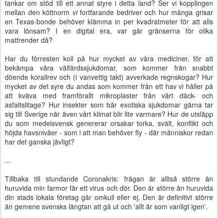
tankar om stöd till ett annat styre i detta land? Ser vi kopplingen
mellan den köttnorm
vi
fortfarande bedriver och hur många grisar
en Texas-bonde behöver klämma in per kvadratmeter för att alls
vara lönsam? I en digital era, var går gränserna för olika
mattrender då?
Har du förresten koll på hur mycket av våra mediciner, för att
bekämpa våra välfärdssjukdomar, som kommer från snabbt
döende korallrev och (i vanvettig takt) avverkade regnskogar? Hur
mycket av det syre du andas som kommer från ett hav vi håller på
att kväva med framförallt mikroplaster från vårt däck- och
asfaltslitage? Hur insekter som bär exotiska sjukdomar gärna tar
sig till Sverige när även vårt klimat blir lite varmare? Hur de utsläpp
du som medelsvensk genererar orsakar torka, svält, konflikt och
höjda havsnivåer - som i att man behöver fly - där människor redan
har det ganska jävligt?
...
Tillbaka till stundande Coronakris: frågan är alltså större än
huruvida min farmor får ett virus och dör. Den är större än huruvida
din stads lokala företag går omkull eller ej. Den är definitivt större
än gemene svensks längtan att gå ut och 'allt är som vanligt igen'.