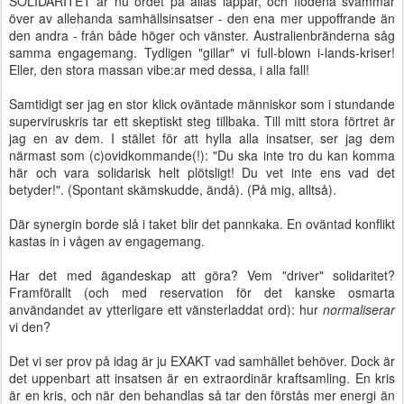
SOLIDARITET är nu ordet på allas läppar, och flödena svämmar
över av allehanda samhällsinsatser - den ena mer uppoffrande än
den andra - från både höger och vänster. Australienbränderna såg
samma engagemang. Tydligen "gillar" vi full-blown i-lands-kriser!
Eller, den stora massan vibe:ar med dessa, i alla fall!
Samtidigt ser jag en stor klick oväntade människor som i stundande
superviruskris tar ett skeptiskt steg tillbaka. Till mitt stora förtret är
jag en av dem. I stället för att hylla alla insatser, ser jag dem
närmast som (c)ovidkommande(!): "Du ska inte tro du kan komma
här och vara solidarisk helt plötsligt! Du vet inte ens vad det
betyder!". (Spontant skämskudde, ändå). (På mig, alltså).
Där synergin borde slå i taket blir det pannkaka. En oväntad konflikt
kastas in i vågen av engagemang.
Har det med ägandeskap att göra? Vem "driver" solidaritet?
Framförallt (och med reservation för det kanske osmarta
användandet av ytterligare ett vänsterladdat ord): hur
normaliserar
vi den?
Det vi ser prov på idag är ju EXAKT vad samhället behöver. Dock är
det uppenbart att insatsen är en extraordinär kraftsamling. En kris
är en kris, och när den behandlas så tar den förstås mer energi än