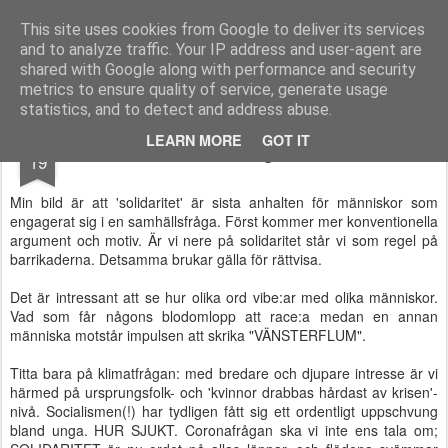
kandochsmal.se
This site uses cookies from Google to deliver its services
and to analyze traffic. Your IP address and user-agent are
Start
shared with Google along with performance and security
metrics to ensure quality of service, generate usage
statistics, and to detect and address abuse.
MAR
LEARN MORE
GOT IT
Solidaritet - en handling eller ett mindset?
19
Min bild är att 'solidaritet' är sista anhalten för människor som
engagerat sig i en samhällsfråga. Först kommer mer konventionella
argument och motiv. Är vi nere på solidaritet står vi som regel på
barrikaderna. Detsamma brukar gälla för rättvisa.
Det är intressant att se hur olika ord vibe:ar med olika människor.
Vad som får någons blodomlopp att race:a medan en annan
människa motstår impulsen att skrika "VÄNSTERFLUM".
Titta bara på klimatfrågan: med bredare och djupare intresse är vi
härmed på ursprungsfolk- och 'kvinnor drabbas hårdast av krisen'-
nivå. Socialismen(!) har tydligen fått sig ett ordentligt uppschvung
bland unga. HUR SJUKT. Coronafrågan ska vi inte ens tala om;