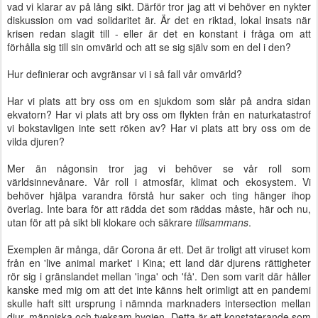
vad vi klarar av på lång sikt. Därför tror jag att vi behöver en nykter
diskussion om vad solidaritet är. Är det en riktad, lokal insats när
krisen redan slagit till - eller är det en konstant i fråga om att
förhålla sig till sin omvärld och att se sig själv som en del i den?
Hur definierar och avgränsar vi i så fall vår omvärld?
Har vi plats att bry oss om en sjukdom som slår på andra sidan
ekvatorn? Har vi plats att bry oss om flykten från en naturkatastrof
vi bokstavligen inte sett röken av? Har vi plats att bry oss om de
vilda djuren?
Mer än någonsin tror jag vi behöver se vår roll som
världsinnevånare. Vår roll i atmosfär, klimat och ekosystem. Vi
behöver hjälpa varandra förstå hur saker och ting hänger ihop
överlag. Inte bara för att rädda det som räddas måste, här och nu,
utan för att på sikt bli klokare och säkrare
tillsammans
.
Exemplen är många, där Corona är ett. Det är troligt att viruset kom
från en 'live animal market' i Kina; ett land där djurens rättigheter
rör sig i gränslandet mellan 'inga' och 'få'. Den som varit där håller
kanske med mig om att det inte känns helt orimligt att en pandemi
skulle haft sitt ursprung i nämnda marknaders intersection mellan
djur, människa och tveksam hygien. Detta är ett konstaterande som