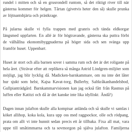
rundel i mitten och så en grusrondell runtom, så det riktigt river till när
gästerna kommer för helgen. Tårtan (givetvis heter den så) skulle prunka
av löjtnantshjärta och prästkrage.
På jularna skulle vi fylla trappen med granris och tända eldkorgar
längsmed uppfarten. En allé är för högtravande, gästerna ska puttra förbi
de välhållna ekonomibyggnaderna på höger sida och sen svänga upp
framför huset. Uppenbart.
Huset är stort och alla barnen sover i samma rum och det är det roligaste på
hela året. (Strävar efter att replikera så många Astrid Lindgren-miljöer som
möjligt, jag blir lycklig då. Madicken-barnkammare, om nu inte det låter
hur sjukt som helst, Kajsa Kavat-torg, Bullerby, Saltkråkanhandelsbod,
Gullpianträdgård. Barnkammarvisionen kan jag också fått från Rasmus på
luffen eller Katitzi och då är det kanske inte lika idylliskt. Ändå!)
Dagen innan julafton skulle alla kompisar anlända och så skulle vi samlas i
köket allihop, koka kola, kura upp oss med raggsockor, olle och rödpang,
prata om allt vi inte hunnit sedan precis ett år tillbaka. Fixa all mat, vara
uppe till småtimmarna och ta sovmorgon på själva julafton. Familjerna