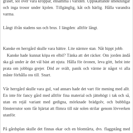
gräset, sol över våra kroppar, ensamma i världen. Uppskattande smekningar
och inga trosor under kjolen. Tillgänglig, kåt och härlig. Hålla varandra
varma.
Långt ifrån stadens sus och brus. I längden: alltför långt.
Kanske en herrgård skulle vara bättre. Lite närmre stan. Nåt hippt jobb.
Kanske hade kunnat köpa en elbil? Tänka att det räcker. Om jorden ändå
ska gå under är det väl bäst att njuta. Hålla för öronen, leva gött, helst inte
prata om jobbiga grejer. Död av svält, panik och värme är något vi alla
måste förhålla oss till. Snart.
Vår herrgård skulle vara gul, vad annars hade det vart för mening med allt.
En inte för fancy gård med alltför fina material och jättehögt i tak och så,
utan en rejäl variant med gedigna, mörknade brädgolv, och bubbliga
fönsterrutor som får hjärtat att flimra till när solen strilar genom lövverken
utanför.
På gårdsplan skulle det finnas ekar och en blomtårta, dvs. flaggstång med