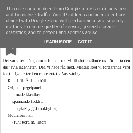
kandochsmal.se
This site uses cookies from Google to deliver its services
and to analyze traffic. Your IP address and user-agent are
Start
shared with Google along with performance and security
metrics to ensure quality of service, generate usage
statistics, and to detect and address abuse.
MAR
LEARN MORE
GOT IT
Drömmar, undanstoppade
12
Det var efter många om och men som vi till slut bestämde oss för att ta den
där jävla lägenheten. Den vi hade råd med. Mentalt stod vi fortfarande värd
för tjusiga fester i en representativ Vasavåning.
Rum i fil. Åt flera håll.
Originals
pegelpanel
Tummade klassiker
spännande facklitt
(
platsbyggda bokhyllor)
Möblerbar hall
(runt bord m. liljor)