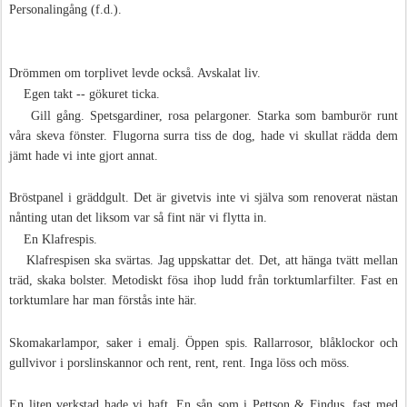
Personalingång (f.d.).
Drömmen om torplivet levde också. Avskalat liv.
Egen takt -- gökuret ticka.
Gill gång.
Spetsgardiner, rosa pelargoner. Starka som bamburör runt
våra skeva fönster. Flugorna surra tiss de dog, hade vi skullat rädda dem
jämt hade vi inte gjort annat.
Bröstpanel i gräddgult. Det är givetvis inte vi själva som renoverat nästan
nånting utan det liksom var så fint när vi flytta in.
En Klafrespis.
Klafrespisen
ska svärtas. Jag uppskattar det. Det, att hänga tvätt mellan
träd, skaka bolster. Metodiskt fösa ihop ludd från torktumlarfilter. Fast en
torktumlare har man förstås inte här.
Skomakarlampor, saker i emalj. Öppen spis. Rallarrosor, blåklockor och
gullvivor i porslinskannor och rent, rent, rent. Inga löss och möss.
En liten verkstad hade vi haft. En sån som i Pettson & Findus, fast med