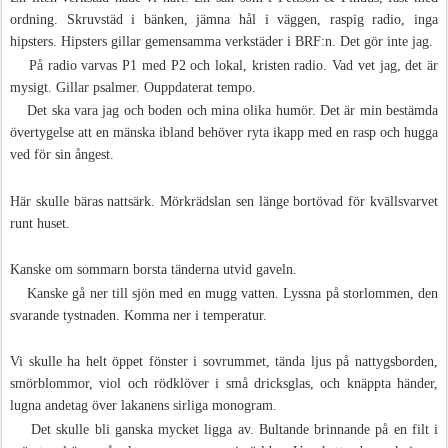
ordning. Skruvstäd i bänken, jämna hål i väggen, raspig radio, inga
hipsters. Hipsters gillar gemensamma verkstäder i BRF:n. Det gör inte jag.
På radio varvas P1 med P2 och lokal, kristen radio. Vad vet jag, det är
mysigt. Gillar psalmer. Ouppdaterat tempo.
Det ska vara jag och boden och mina olika humör. Det är min bestämda
övertygelse att en mänska ibland behöver ryta ikapp med en rasp och hugga
ved för sin ångest.
Här skulle bäras nattsärk. Mörkrädslan sen länge bortövad för kvällsvarvet
runt huset.
Kanske om sommarn borsta tänderna utvid gaveln.
Kanske gå ner till sjön med en mugg vatten. Lyssna på storlommen, den
svarande tystnaden. Komma ner i temperatur.
Vi skulle ha helt öppet fönster i sovrummet, tända ljus på nattygsborden,
smörblommor, viol och rödklöver i små dricksglas, och knäppta händer,
lugna andetag över lakanens sirliga monogram.
Det skulle bli ganska mycket ligga av. Bultande brinnande på en filt i