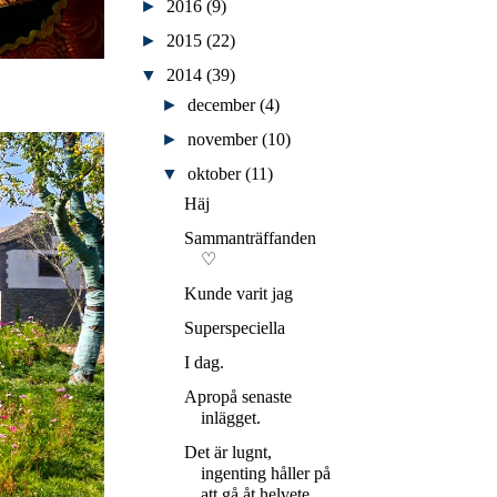
►
2016
(9)
►
2015
(22)
▼
2014
(39)
►
december
(4)
►
november
(10)
▼
oktober
(11)
Häj
Sammanträffanden
♡
Kunde varit jag
Superspeciella
I dag.
Apropå senaste
inlägget.
Det är lugnt,
ingenting håller på
att gå åt helvete.