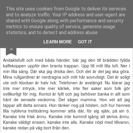
kandochsmal.se
This site uses cookies from Google to deliver its services
and to analyze traffic. Your IP address and user-agent are
Start
shared with Google along with performance and security
metrics to ensure quality of service, generate usage
statistics, and to detect and address abuse.
AUG
LEARN MORE
GOT IT
(Hör du koltrasten?)
5
Andaktsfullt och med båda händer, bär jag den till brädden fyllda
kaffekoppen uppför den branta trappan. Upp till mitt lilla loft. Ner i
min lilla säng. Där ska jag dricka den. Och det är det jag ska göra.
Mina rullgardiner är nerdragna och mitt hår sovrufsigt. Det är soligt
ute och klockan är halv två. Telefonen är avstängd. Nu klarar jag
inte mer intryck, inte mer kärlek, inte fler saker som folk gör
ovillkorligt för mig. Kontot är fyllt och jag behöver banka in allt som
hänt de senaste veckorna. Det säger mamma. Hon vet att jag
tappar allt detta annars. Hon tänker nog på hösten, och hur hennes
lilla nyblivna trettioåring kommer sitta där, för sig själv, på sin ö.
Kanske inte frisk ännu. Kanske inte kommit igång att skriva ännu.
Kanske väldigt ensam, kanske inte alls. Kanske nöjd med tillvaron,
kanske redan på väg bort ifrån den.