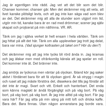
Jag är egentligen inte rädd. Jag vet att det blir som det blir.
Chanser kommer, chanser går. Men det skrämmer mig att veta, att
livet kanske plötsligt levts, och att jag inte kan säga vad som blev
av det. Det skrämmer mig att alla de stunder som utgjort min tid,
utgör min tid, kanske bara är en rad med drömmar; scener jag själv
skapat och projicerat på min näthinna. VR. AR.
Tänk om jag i själva verket är helt ensam i hela världen. Tänk om
jag hittat på allt det här. Tänk om alla upplevelser jag trott jag delat,
bara var mina.
(Vad sjunger koltrasten på taket om? Hör du den?)
Det skrämmer mig att jag inte tycks bli rörd ända in. Jag kramas
och jag älskar men med ofrånkomlig känsla att jag spelar en roll.
Det kommer inte åt. Det bränner inte.
Jag smörjs av lyckorus men väntar på olyckan. Ibland kör jag saker
aktivt i fördärvet bara för att få olyckan gjord. Är så otrygg i magin
och ruset att jag måste förstöra det, dissekera det tills jag förstår att
det inte är magi. Svart och vitt. Enkelt och hanterbart. Det enda
som känns magiskt är ändå förgängligt och på väg bort. På väg
bort, på väg bort, på väg bort. Är jag inte alltid på väg bort. Får jag
vara här? Får jag sitta på min säng på mitt loft och dricka kaffe.
Bara det. Bara finnas. Utan någon annanstans jag borde vara.