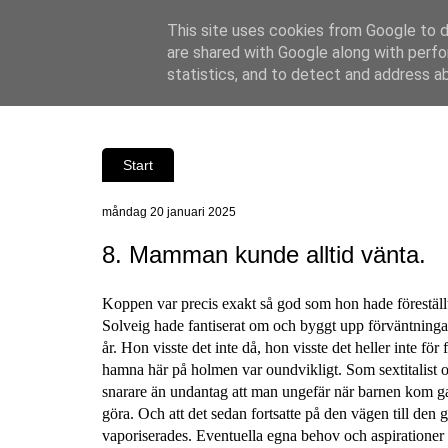
This site uses cookies from Google to de
are shared with Google along with perfo
statistics, and to detect and address a
Start
måndag 20 januari 2025
8. Mamman kunde alltid vänta.
Koppen var precis exakt så god som hon hade föreställt s
Solveig hade fantiserat om och byggt upp förväntningar
år. Hon visste det inte då, hon visste det heller inte för
hamna här på holmen var oundvikligt. Som sextitalist
snarare än undantag att man ungefär när barnen kom g
göra. Och att det sedan fortsatte på den vägen till den 
vaporiserades. Eventuella egna behov och aspiration