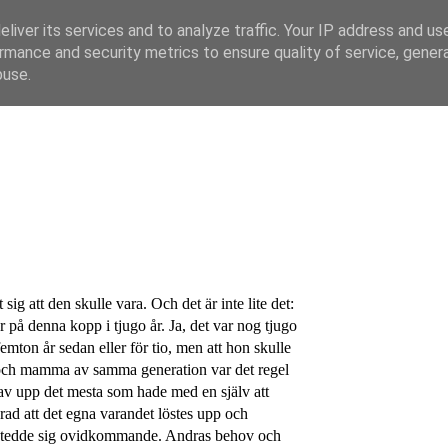
liver its services and to analyze traffic. Your IP address and us
rmance and security metrics to ensure quality of service, gene
buse.
ig att den skulle vara. Och det är inte lite det:
 på denna kopp i tjugo år. Ja, det var nog tjugo
 femton år sedan eller för tio, men att hon skulle
 och mamma av samma generation var det regel
av upp det mesta som hade med en själv att
grad att det egna varandet löstes upp och
er tedde sig ovidkommande. Andras behov och