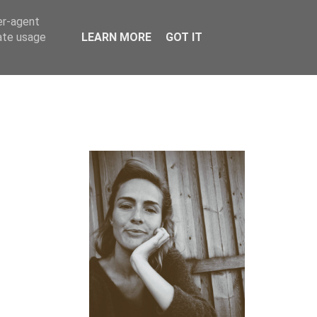
er-agent
rate usage
LEARN MORE
GOT IT