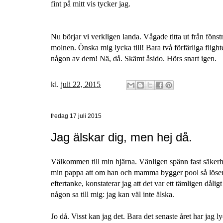
fint på mitt vis tycker jag.
Nu börjar vi verkligen landa. Vågade titta ut från föns
molnen. Önska mig lycka till! Bara två förfärliga fligh
någon av dem! Nä, då. Skämt åsido. Hörs snart igen.
kl.
juli 22, 2015
fredag 17 juli 2015
Jag älskar dig, men hej då.
Välkommen till min hjärna. Vänligen spänn fast säkerhe
min pappa att om han och mamma bygger pool så löser 
eftertanke, konstaterar jag att det var ett tämligen dåligt
någon sa till mig: jag kan väl inte älska.
Jo då. Visst kan jag det. Bara det senaste året har jag 