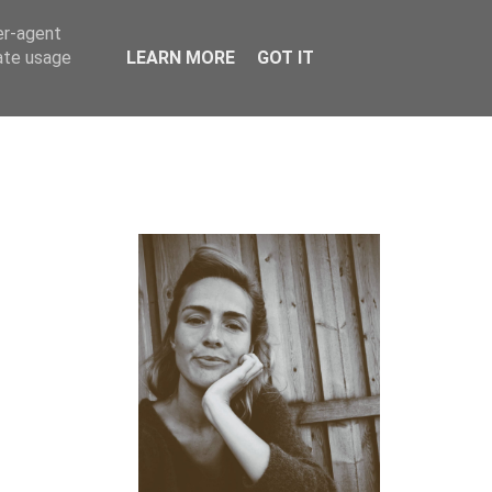
er-agent
rate usage
LEARN MORE
GOT IT