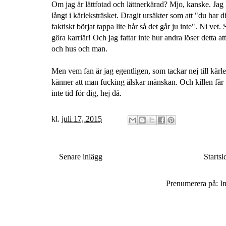
Om jag är lättfotad och lättnerkärad? Mjo, kanske. Jag h
långt i kärleksträsket. Dragit ursäkter som att "du har d
faktiskt börjat tappa lite hår så det går ju inte". Ni v
göra karriär! Och jag fattar inte hur andra löser detta 
och hus och man.
Men vem fan är jag egentligen, som tackar nej till kärl
känner att man fucking älskar mänskan. Och killen får 
inte tid för dig, hej då.
kl.
juli 17, 2015
Senare inlägg
Startsi
Prenumerera på:
I