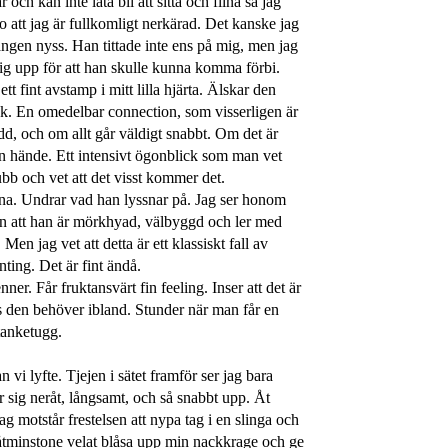
och kan inte låta bli att sitta och flina så jag
o att jag är fullkomligt nerkärad. Det kanske jag
gången nyss. Han tittade inte ens på mig, men jag
ig upp för att han skulle kunna komma förbi.
tt fint avstamp i mitt lilla hjärta. Älskar den
ock. En omedelbar connection, som visserligen är
d, och om allt går väldigt snabbt. Om det är
 hände. Ett intensivt ögonblick som man vet
ubb och vet att det visst kommer det.
ina. Undrar vad han lyssnar på. Jag ser honom
än att han är mörkhyad, välbyggd och ler med
Men jag vet att detta är ett klassiskt fall av
ting. Det är fint ändå.
er. Får fruktansvärt fin feeling. Inser att det är
uts den behöver ibland. Stunder när man får en
tanketugg.
vi lyfte. Tjejen i sätet framför ser jag bara
 sig neråt, långsamt, och så snabbt upp. Åt
 motstår frestelsen att nypa tag i en slinga och
 åtminstone velat blåsa upp min nackkrage och ge