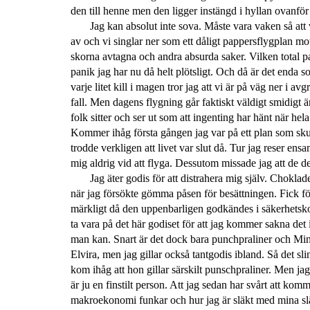
den till henne men den ligger instängd i hyllan ovanför
Jag kan absolut inte sova. Måste vara vaken så att 
av och vi singlar ner som ett dåligt pappersflygplan m
skorna avtagna och andra absurda saker. Vilken total p
panik jag har nu då helt plötsligt. Och då är det enda s
varje litet kill i magen tror jag att vi är på väg ner i 
fall. Men dagens flygning går faktiskt väldigt smidigt än 
folk sitter och ser ut som att ingenting har hänt när hela 
Kommer ihåg första gången jag var på ett plan som skull
trodde verkligen att livet var slut då. Tur jag reser ens
mig aldrig vid att flyga. Dessutom missade jag att de del
Jag äter godis för att distrahera mig själv. Chokla
när jag försökte gömma påsen för besättningen. Fick för 
märkligt då den uppenbarligen godkändes i säkerhetskon
ta vara på det här godiset för att jag kommer sakna det 
man kan. Snart är det dock bara punchpraliner och Min
Elvira, men jag gillar också tantgodis ibland. Så det sl
kom ihåg att hon gillar särskilt punschpraliner. Men ja
är ju en finstilt person. Att jag sedan har svårt att ko
makroekonomi funkar och hur jag är släkt med mina slä