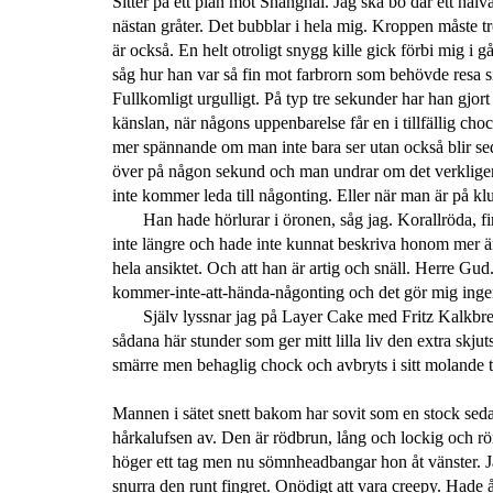
Sitter på ett plan mot Shanghai. Jag ska bo där ett halvår 
nästan gråter. Det bubblar i hela mig. Kroppen måste tr
är också. En helt otroligt snygg kille gick förbi mig i 
såg hur han var så fin mot farbrorn som behövde resa s
Fullkomligt urgulligt. På typ tre sekunder har han gjort e
känslan, när någons uppenbarelse får en i tillfällig ch
mer spännande om man inte bara ser utan också blir sed
över på någon sekund och man undrar om det verkligen
inte kommer leda till någonting. Eller när man är på kl
Han hade hörlurar i öronen, såg jag. Korallröda, f
inte längre och hade inte kunnat beskriva honom mer 
hela ansiktet. Och att han är artig och snäll. Herre Gud. 
kommer-inte-att-hända-någonting och det gör mig ingen
Själv lyssnar jag på Layer Cake med Fritz Kalkbrenn
sådana här stunder som ger mitt lilla liv den extra skj
smärre men behaglig chock och avbryts i sitt molande 
Mannen i sätet snett bakom har sovit som en stock sedan 
hårkalufsen av. Den är rödbrun, lång och lockig och rör
höger ett tag men nu sömnheadbangar hon åt vänster. Jag
snurra den runt fingret. Onödigt att vara creepy. Hade