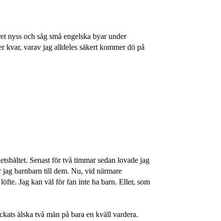
tret nyss och såg små engelska byar under
ter kvar, varav jag alldeles säkert kommer dö på
tsbältet. Senast för två timmar sedan lovade jag
jag barnbarn till dem. Nu, vid närmare
 löfte. Jag kan väl för fan inte ha barn. Eller, som
lyckats älska två män på bara en kväll vardera.