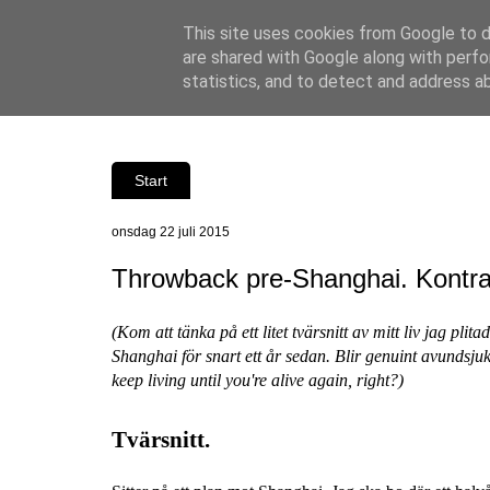
This site uses cookies from Google to de
are shared with Google along with perfo
statistics, and to detect and address a
Start
onsdag 22 juli 2015
Throwback pre-Shanghai. Kontrast
(Kom att tänka på ett litet tvärsnitt av mitt liv jag pli
Shanghai för snart ett år sedan. Blir genuint avundsjuk
keep living until you're alive again, right?)
Tvärsnitt.