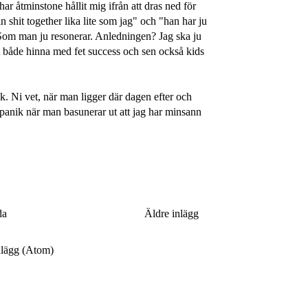
ar åtminstone hållit mig ifrån att dras ned för
in shit together lika lite som jag" och "han har ju
et. Som man ju resonerar. Anledningen? Jag ska ju
att både hinna med fet success och sen också kids
ek. Ni vet, när man ligger där dagen efter och
panik när man basunerar ut att jag har minsann
da
Äldre inlägg
nlägg (Atom)