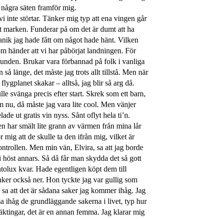
 några säten framför mig.
vi inte störtar. Tänker mig typ att ena vingen går
ot marken. Funderar på om det är dumt att ha
anik jag hade fått om något hade hänt. Vilken
om händer att vi har påbörjat landningen. För
avgrunden. Brukar vara förbannad på folk i vanliga
så länge, det måste jag trots allt tillstå. Men när
flygplanet skakar – alltså, jag blir så arg då.
e svänga precis efter start. Skrek som ett barn,
am nu, då måste jag vara lite cool. Men vänjer
ade ut gratis vin nyss. Sånt oflyt hela ti’n.
den har smält lite grann av värmen från mina lår
mig att de skulle ta den ifrån mig, vilket är
trollen. Men min vän, Elvira, sa att jag borde
i höst annars. Så då får man skydda det så gott
tolux kvar. Hade egentligen köpt dem till
inker också ner. Hon tyckte jag var gullig som
g sa att det är sådana saker jag kommer ihåg. Jag
mma ihåg de grundläggande sakerna i livet, typ hur
ktingar, det är en annan femma. Jag klarar mig