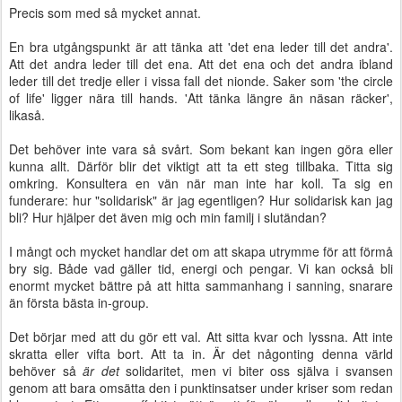
Precis som med så mycket annat.
En bra utgångspunkt är att tänka att 'det ena leder till det andra'.
Att det andra leder till det ena. Att det ena och det andra ibland
leder till det tredje eller i vissa fall det nionde. Saker som 'the circle
of life' ligger nära till hands. 'Att tänka längre än näsan räcker',
likaså.
Det behöver inte vara så svårt. Som bekant kan ingen göra eller
kunna allt. Därför blir det viktigt att ta ett steg tillbaka. Titta sig
omkring. Konsultera en vän när man inte har koll. Ta sig en
funderare: hur "solidarisk" är jag egentligen? Hur solidarisk kan jag
bli? Hur hjälper det även mig och min familj i slutändan?
I mångt och mycket handlar det om att skapa utrymme för att förmå
bry sig. Både vad gäller tid, energi och pengar. Vi kan också bli
enormt mycket bättre på att hitta sammanhang i sanning, snarare
än första bästa in-group.
Det börjar med att du gör ett val. Att sitta kvar och lyssna. Att inte
skratta eller vifta bort. Att ta in. Är det någonting denna värld
behöver så
är det
solidaritet, men vi biter oss själva i svansen
genom att bara omsätta den i punktinsatser under kriser som redan