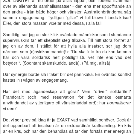
SOLIDARITET är nu ordet på allas läppar, och flödena svämmar
över av allehanda samhällsinsatser - den ena mer uppoffrande än
den andra - från både höger och vänster. Australienbränderna såg
samma engagemang. Tydligen "gillar" vi full-blown i-lands-kriser!
Eller, den stora massan vibe:ar med dessa, i alla fall!
Samtidigt ser jag en stor klick oväntade människor som i stundande
superviruskris tar ett skeptiskt steg tillbaka. Till mitt stora förtret är
jag en av dem. I stället för att hylla alla insatser, ser jag dem
närmast som (c)ovidkommande(!): "Du ska inte tro du kan komma
här och vara solidarisk helt plötsligt! Du vet inte ens vad det
betyder!". (Spontant skämskudde, ändå). (På mig, alltså).
Där synergin borde slå i taket blir det pannkaka. En oväntad konflikt
kastas in i vågen av engagemang.
Har det med ägandeskap att göra? Vem "driver" solidaritet?
Framförallt (och med reservation för det kanske osmarta
användandet av ytterligare ett vänsterladdat ord): hur
normaliserar
vi den?
Det vi ser prov på idag är ju EXAKT vad samhället behöver. Dock är
det uppenbart att insatsen är en extraordinär kraftsamling. En kris
är en kris, och när den behandlas så tar den förstås mer energi än