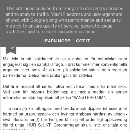
kandochsmal.se
This site uses cookies from Google to deliver its services
and to analyze traffic. Your IP address and user-agent are
Start
shared with Google along with performance and security
metrics to ensure quality of service, generate usage
statistics, and to detect and address abuse.
MAR
LEARN MORE
GOT IT
Solidaritet - en handling eller ett mindset?
19
Min bild är att 'solidaritet' är sista anhalten för människor som
engagerat sig i en samhällsfråga. Först kommer mer konventionella
argument och motiv. Är vi nere på solidaritet står vi som regel på
barrikaderna. Detsamma brukar gälla för rättvisa.
Det är intressant att se hur olika ord vibe:ar med olika människor.
Vad som får någons blodomlopp att race:a medan en annan
människa motstår impulsen att skrika "VÄNSTERFLUM".
Titta bara på klimatfrågan: med bredare och djupare intresse är vi
härmed på ursprungsfolk- och 'kvinnor drabbas hårdast av krisen'-
nivå. Socialismen(!) har tydligen fått sig ett ordentligt uppschvung
bland unga. HUR SJUKT. Coronafrågan ska vi inte ens tala om;