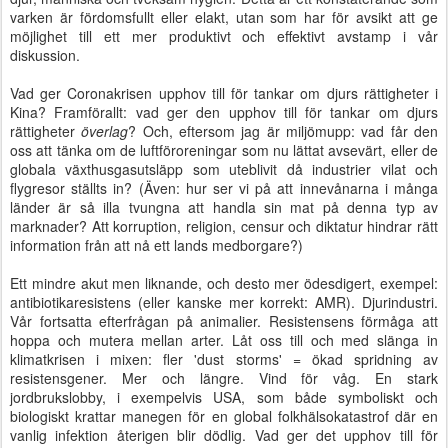
varken är fördomsfullt eller elakt, utan som har för avsikt att ge
möjlighet till ett mer produktivt och effektivt avstamp i vår
diskussion.
Vad ger Coronakrisen upphov till för tankar om djurs rättigheter i
Kina? Framförallt: vad ger den upphov till för tankar om djurs
rättigheter
överlag
? Och, eftersom jag är miljömupp: vad får den
oss att tänka om de luftföroreningar som nu lättat avsevärt, eller de
globala växthusgasutsläpp som uteblivit då industrier vilat och
flygresor ställts in? (Även: hur ser vi på att innevånarna i många
länder är så illa tvungna att handla sin mat på denna typ av
marknader? Att korruption, religion, censur och diktatur hindrar rätt
information från att nå ett lands medborgare?)
Ett mindre akut men liknande, och desto mer ödesdigert, exempel:
antibiotikaresistens (eller kanske mer korrekt: AMR). Djurindustri.
Vår fortsatta efterfrågan på animalier. Resistensens förmåga att
hoppa och mutera mellan arter. Låt oss till och med slänga in
klimatkrisen i mixen: fler 'dust storms' = ökad spridning av
resistensgener. Mer och längre. Vind för våg. En stark
jordbrukslobby, i exempelvis USA, som både symboliskt och
biologiskt krattar manegen för en global folkhälsokatastrof där en
vanlig infektion återigen blir dödlig. Vad ger det upphov till för