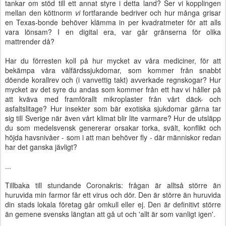
tankar om stöd till ett annat styre i detta land? Ser vi kopplingen
mellan den köttnorm
vi
fortfarande bedriver och hur många grisar
en Texas-bonde behöver klämma in per kvadratmeter för att alls
vara lönsam? I en digital era, var går gränserna för olika
mattrender då?
Har du förresten koll på hur mycket av våra mediciner, för att
bekämpa våra välfärdssjukdomar, som kommer från snabbt
döende korallrev och (i vanvettig takt) avverkade regnskogar? Hur
mycket av det syre du andas som kommer från ett hav vi håller på
att kväva med framförallt mikroplaster från vårt däck- och
asfaltslitage? Hur insekter som bär exotiska sjukdomar gärna tar
sig till Sverige när även vårt klimat blir lite varmare? Hur de utsläpp
du som medelsvensk genererar orsakar torka, svält, konflikt och
höjda havsnivåer - som i att man behöver fly - där människor redan
har det ganska jävligt?
...
Tillbaka till stundande Coronakris: frågan är alltså större än
huruvida min farmor får ett virus och dör. Den är större än huruvida
din stads lokala företag går omkull eller ej. Den är definitivt större
än gemene svensks längtan att gå ut och 'allt är som vanligt igen'.