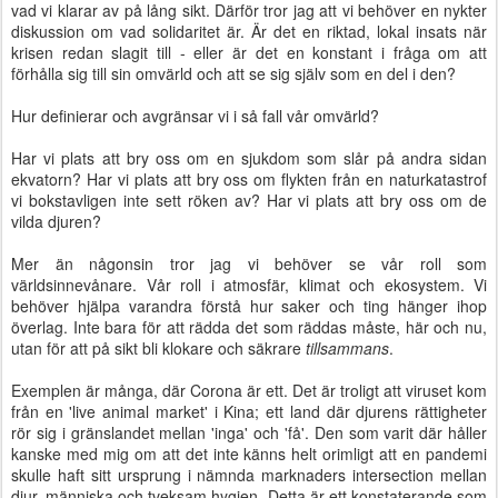
vad vi klarar av på lång sikt. Därför tror jag att vi behöver en nykter
diskussion om vad solidaritet är. Är det en riktad, lokal insats när
krisen redan slagit till - eller är det en konstant i fråga om att
förhålla sig till sin omvärld och att se sig själv som en del i den?
Hur definierar och avgränsar vi i så fall vår omvärld?
Har vi plats att bry oss om en sjukdom som slår på andra sidan
ekvatorn? Har vi plats att bry oss om flykten från en naturkatastrof
vi bokstavligen inte sett röken av? Har vi plats att bry oss om de
vilda djuren?
Mer än någonsin tror jag vi behöver se vår roll som
världsinnevånare. Vår roll i atmosfär, klimat och ekosystem. Vi
behöver hjälpa varandra förstå hur saker och ting hänger ihop
överlag. Inte bara för att rädda det som räddas måste, här och nu,
utan för att på sikt bli klokare och säkrare
tillsammans
.
Exemplen är många, där Corona är ett. Det är troligt att viruset kom
från en 'live animal market' i Kina; ett land där djurens rättigheter
rör sig i gränslandet mellan 'inga' och 'få'. Den som varit där håller
kanske med mig om att det inte känns helt orimligt att en pandemi
skulle haft sitt ursprung i nämnda marknaders intersection mellan
djur, människa och tveksam hygien. Detta är ett konstaterande som